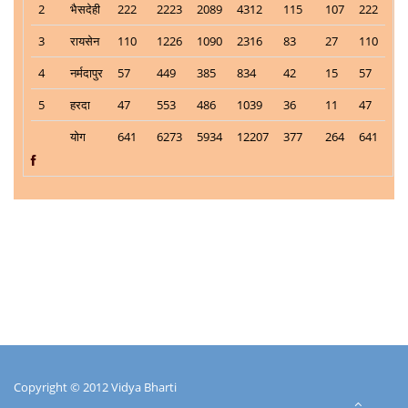
2
भैसदेही
222
2223
2089
4312
115
107
222
3
रायसेन
110
1226
1090
2316
83
27
110
4
नर्मदापुर
57
449
385
834
42
15
57
5
हरदा
47
553
486
1039
36
11
47
योग
641
6273
5934
12207
377
264
641
Copyright © 2012 Vidya Bharti