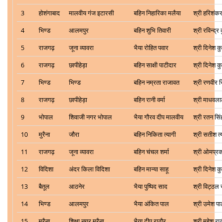
3
होशंगाबाद
मालवीय गंज इटारसी
बहिन निहारिका मलैया
श्री हरिशंक
4
भिण्ड
आलमपुर
बहिन शुभि तिवारी
श्री रविन्द्र
5
राजगढ़
जूना व्यावरा
भैया रोहित पवार
श्री दिनेश क
6
राजगढ़
छापीहेड़ा
बहिन साक्षी पाटीदार
श्री दिनेश क
7
भिण्ड
भिण्ड
बहिन नम्रता राजावत
श्री रणवीर 
8
राजगढ़
छापीहेड़ा
बहिन रानी वर्मा
श्री माधवलाल
9
भोपाल
शिवाजी नगर भोपाल
भैया गौरव दीप मालवीय
श्री रतन सि
10
मुरैना
जौरा
बहिन निकिता त्यागी
श्री सतीश त्
11
राजगढ़
जूना व्यावरा
बहिन चंचल शर्मा
श्री ओमप्रक
12
विदिशा
अंदर किला विदिशा
बहिन मान्या साहू
श्री दिनेश क
13
बैतूल
आठनेर
भैया पुष्पिद साद
श्री विट्ठल 
14
भिण्ड
आलमपुर
भैया अंकित पाल
श्री उमेश प
15
मुरैना
शिक्षा नगर मुरैना
भैया दीपू राठौर
श्री महेश रा