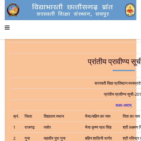
प्रांतीय प्रावीण्य सूच
सरस्वती विद्या प्रतिष्ठान मध्यप्र
प्रांतीय प्रावीण्य सूची-20
कक्षा-अष्टम्
क्रं.
जिला
विद्यालय स्थान
भैया/बहिन का नाम
पिता का नाम
1
राजगढ़
पचोर
भैया कृष्ण पाल सिंह
श्री लक्ष्मण स
2
गुना
महावीर पुरा गुना
बहिन शालिनी भार्गव
श्री रविन्द्र