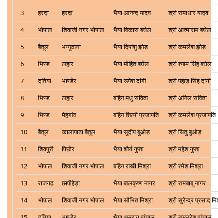
3
हरदा
हरदा
भैया आनन्द यादव
श्री रामाधार यादव
4
भोपाल
शिवाजी नगर भोपाल
भैया विकास बघेल
श्री आत्माराम बघेल
5
बैतूल
भग्गूढाना
भैया दिपांशु झोड़
श्री कमलेश झोड़
6
भिण्ड
लहार
भैया मोहित बघेल
श्री श्याम सिंह बघेल
7
दतिया
भाण्डेर
भैया रूपेश दांगी
श्री पहाड़ सिंह दांगी
8
भिण्ड
लहार
बहिन मधु सविता
श्री अनिल सविता
9
भिण्ड
मेहगांव
बहिन शिल्पी प्रजापति
श्री कमलेश प्रजापति
10
बैतूल
कालापाठा बैतूल
भैया सुदीप बुओड़
श्री सितु बुओड़
11
शिवपुरी
पिछोर
भैया शौर्य गुप्ता
श्री महेश गुप्ता
12
भोपाल
शिवाजी नगर भोपाल
बहिन राखी मिश्रा
श्री रमेश मिश्रा
13
राजगढ़
छापीहेड़ा
भैया बालकृष्ण नागर
श्री रामबाबू नागर
14
भोपाल
शिवाजी नगर भोपाल
भैया सौभित मिश्रा
श्री सुरेन्द्र प्रसाद मि
15
दतिया
भाण्डेर
भैया अनुराग पांचाल
श्री रामनरेश पांचाल