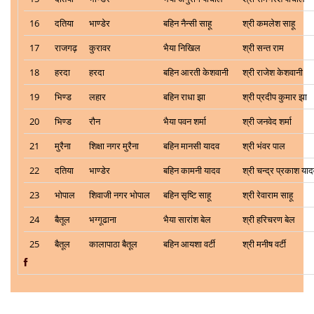
16
दतिया
भाण्डेर
बहिन नैन्सी साहू
श्री कमलेश साहू
17
राजगढ़
कुरावर
भैया निखिल
श्री सन्त राम
18
हरदा
हरदा
बहिन आरती केशवानी
श्री राजेश केशवानी
19
भिण्ड
लहार
बहिन राधा झा
श्री प्रदीप कुमार झा
20
भिण्ड
रौन
भैया पवन शर्मा
श्री जनवेद शर्मा
21
मुरैना
शिक्षा नगर मुरैना
बहिन मानसी यादव
श्री भंवर पाल
22
दतिया
भाण्डेर
बहिन कामनी यादव
श्री चन्द्र प्रकाश या
23
भोपाल
शिवाजी नगर भोपाल
बहिन सृष्टि साहू
श्री रेवाराम साहू
24
बैतूल
भग्गूढाना
भैया सारांश बेल
श्री हरिचरण बेल
25
बैतूल
कालापाठा बैतूल
बहिन आयशा वर्टी
श्री मनीष वर्टी