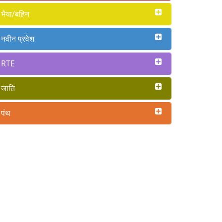
भैया/बहिन
नवीन प्रवेश
RTE
जाति
पंथ